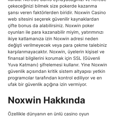
çekeceğinizi bilmek size pokerde kazanma
şansı veren faktörlerden biridir. Noxwin Casino
web sitesini seçerek güvenilir kaynaklardan
çifte bonus da alabilirsiniz. Noxwin poker
oyunları ile para kazanabilir miyim, yatırımınızı
ikiye katlamanıza izin Noxwin adresi neden
değişti verilmeyecek veya para çekme talebiniz
karşılanmayacaktır. Noxwin, üyelerin kişisel ve
finansal bilgilerini korumak için SSL (Güvenli
Yuva Katmanı) şifrelemesi kullanır. Yine Noxwin
güvenlik açısından kritik sistem altyapısı yetkin
programcılar tarafından kontrol ediliyor ve en
ufak bir güvenlik açığına izin vermiyor.
Noxwin Hakkında
Özellikle dünyanın en ünlü casino oyun