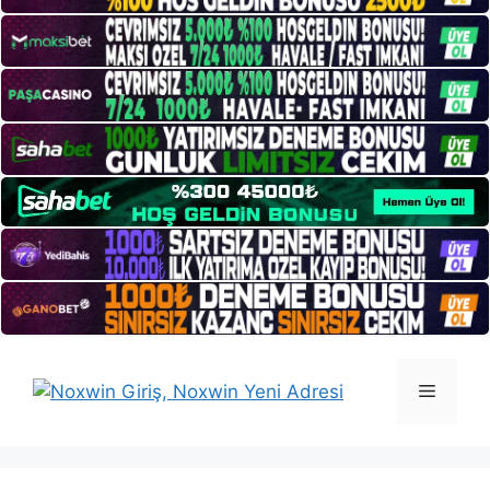
İçeriğe
atla
Menü