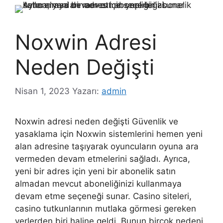
Noxwin Adresi
Neden Değişti
Nisan 1, 2023
Yazarı:
admin
Noxwin adresi neden değişti Güvenlik ve
yasaklama için Noxwin sistemlerini hemen yeni
alan adresine taşıyarak oyuncuların oyuna ara
vermeden devam etmelerini sağladı. Ayrıca,
yeni bir adres için yeni bir abonelik satın
almadan mevcut aboneliğinizi kullanmaya
devam etme seçeneği sunar. Casino siteleri,
casino tutkunlarının mutlaka görmesi gereken
yerlerden biri haline geldi. Bunun birçok nedeni