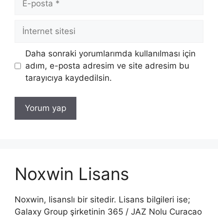
posta
İnternet
sitesi
Daha sonraki yorumlarımda kullanılması için
adım, e-posta adresim ve site adresim bu
tarayıcıya kaydedilsin.
Noxwin Lisans
Noxwin, lisanslı bir sitedir. Lisans bilgileri ise;
Galaxy Group şirketinin 365 / JAZ Nolu Curacao