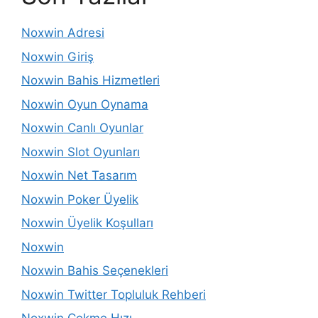
Noxwin Adresi
Noxwin Giriş
Noxwin Bahis Hizmetleri
Noxwin Oyun Oynama
Noxwin Canlı Oyunlar
Noxwin Slot Oyunları
Noxwin Net Tasarım
Noxwin Poker Üyelik
Noxwin Üyelik Koşulları
Noxwin
Noxwin Bahis Seçenekleri
Noxwin Twitter Topluluk Rehberi