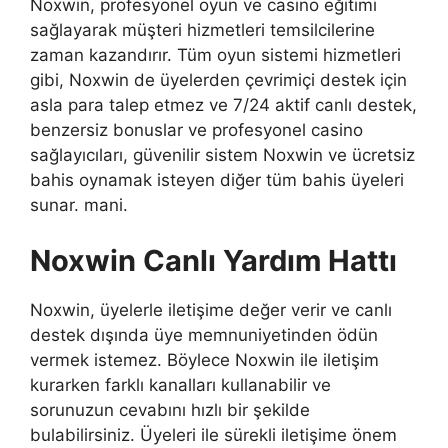
Noxwin, profesyonel oyun ve casino eğitimi
sağlayarak müşteri hizmetleri temsilcilerine
zaman kazandırır. Tüm oyun sistemi hizmetleri
gibi, Noxwin de üyelerden çevrimiçi destek için
asla para talep etmez ve 7/24 aktif canlı destek,
benzersiz bonuslar ve profesyonel casino
sağlayıcıları, güvenilir sistem Noxwin ve ücretsiz
bahis oynamak isteyen diğer tüm bahis üyeleri
sunar. mani.
Noxwin Canlı Yardım Hattı
Noxwin, üyelerle iletişime değer verir ve canlı
destek dışında üye memnuniyetinden ödün
vermek istemez. Böylece Noxwin ile iletişim
kurarken farklı kanalları kullanabilir ve
sorunuzun cevabını hızlı bir şekilde
bulabilirsiniz. Üyeleri ile sürekli iletişime önem