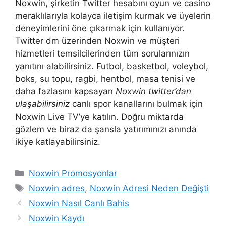
Noxwin, şirketin Twitter hesabını oyun ve casino
meraklılarıyla kolayca iletişim kurmak ve üyelerin
deneyimlerini öne çıkarmak için kullanıyor.
Twitter dm üzerinden Noxwin ve müşteri
hizmetleri temsilcilerinden tüm sorularınızın
yanıtını alabilirsiniz. Futbol, ​​basketbol, ​​voleybol,
boks, su topu, ragbi, hentbol, ​​masa tenisi ve
daha fazlasını kapsayan
Noxwin twitter’dan
ulaşabilirsiniz
canlı spor kanallarını bulmak için
Noxwin Live TV’ye katılın. Doğru miktarda
gözlem ve biraz da şansla yatırımınızı anında
ikiye katlayabilirsiniz.
Kategoriler
Noxwin Promosyonlar
Etiketler
Noxwin adres
,
Noxwin Adresi Neden Değişti
Noxwin Nasıl Canlı Bahis
Noxwin Kaydı