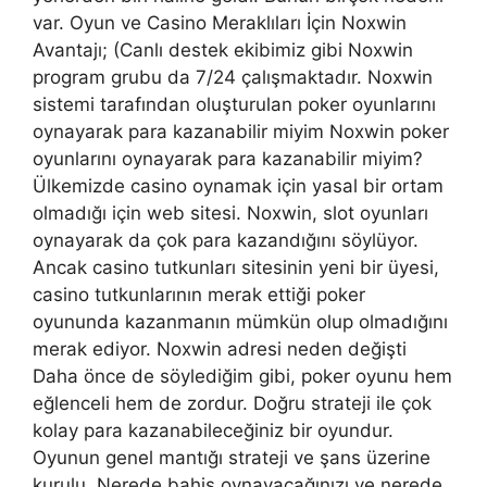
var. Oyun ve Casino Meraklıları İçin Noxwin
Avantajı; (Canlı destek ekibimiz gibi Noxwin
program grubu da 7/24 çalışmaktadır. Noxwin
sistemi tarafından oluşturulan poker oyunlarını
oynayarak para kazanabilir miyim Noxwin poker
oyunlarını oynayarak para kazanabilir miyim?
Ülkemizde casino oynamak için yasal bir ortam
olmadığı için web sitesi. Noxwin, slot oyunları
oynayarak da çok para kazandığını söylüyor.
Ancak casino tutkunları sitesinin yeni bir üyesi,
casino tutkunlarının merak ettiği poker
oyununda kazanmanın mümkün olup olmadığını
merak ediyor. Noxwin adresi neden değişti
Daha önce de söylediğim gibi, poker oyunu hem
eğlenceli hem de zordur. Doğru strateji ile çok
kolay para kazanabileceğiniz bir oyundur.
Oyunun genel mantığı strateji ve şans üzerine
kurulu. Nerede bahis oynayacağınızı ve nerede