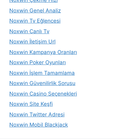
Noxwin Çekme Hızı
Noxwin Genel Analiz
Noxwin Tv Eğlencesi
Noxwin Canlı Tv
Noxwin İletişim Url
Noxwin Kampanya Oranları
Noxwin Poker Oyunları
Noxwin İşlem Tamamlama
Noxwin Güvenilirlik Sorusu
Noxwin Casino Seçenekleri
Noxwin Site Keşfi
Noxwin Twitter Adresi
Noxwin Mobil Blackjack