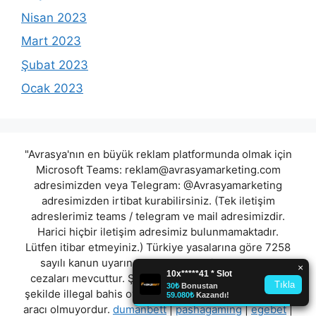
Nisan 2023
Mart 2023
Şubat 2023
Ocak 2023
"Avrasya'nın en büyük reklam platformunda olmak için
Microsoft Teams:
reklam@avrasyamarketing.com
adresimizden veya Telegram: @Avrasyamarketing
adresimizden irtibat kurabilirsiniz. (Tek iletişim
adreslerimiz teams / telegram ve mail adresimizdir.
Harici hiçbir iletişim adresimiz bulunmamaktadır.
Lütfen itibar etmeyiniz.) Türkiye yasalarına göre 7258
sayılı kanun uyarınca yasa dışı bahis oynamanın
cezaları mevcuttur. Şu an bulunduğunuz site hiç bir
şekilde illegal bahis oyunları oynatmıyor ve oynamaya
aracı olmuyordur.
dumanbett
|
pashagaming
|
egebet
|