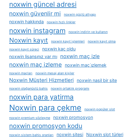
noxwin güncel adresi
noxwin güvenlir mi
noxwin güçlü altyapı
noxwin hakkında
noxwin hızlı linkler
noxwin instagram
noxwin i̇ndirin ve kullanın
Noxwin kayıt
noxwin kayıt i̇şlemleri
noxwin kayıt olma
noxwin kaç oldu
noxwin kayıt süreci
noxwin maç izle
noxwin lisansınız var mı
noxwin maç izleme
noxwin maç i̇zlemek
noxwin maçları
noxwin mesaj alan kişiler
Noxwin Müşteri Hizmetleri
noxwin nasil bir site
noxwin olağanüstü bahis
noxwin ortaklık programı
noxwin para yatirma
Noxwin para çekme
noxwin popüler slot
noxwin promosyon
noxwin premium sözleşme
noxwin promosyon kodu
noxwin sitesi
Noxwin slot türleri
noxwin sistem bahis oranları