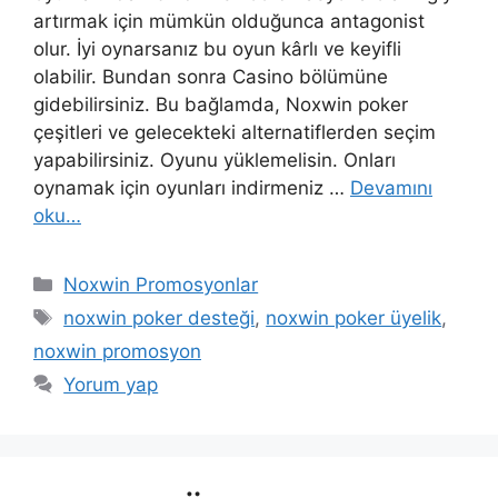
artırmak için mümkün olduğunca antagonist
olur. İyi oynarsanız bu oyun kârlı ve keyifli
olabilir. Bundan sonra Casino bölümüne
gidebilirsiniz. Bu bağlamda, Noxwin poker
çeşitleri ve gelecekteki alternatiflerden seçim
yapabilirsiniz. Oyunu yüklemelisin. Onları
oynamak için oyunları indirmeniz …
Devamını
oku…
Kategoriler
Noxwin Promosyonlar
Etiketler
noxwin poker desteği
,
noxwin poker üyelik
,
noxwin promosyon
Yorum yap