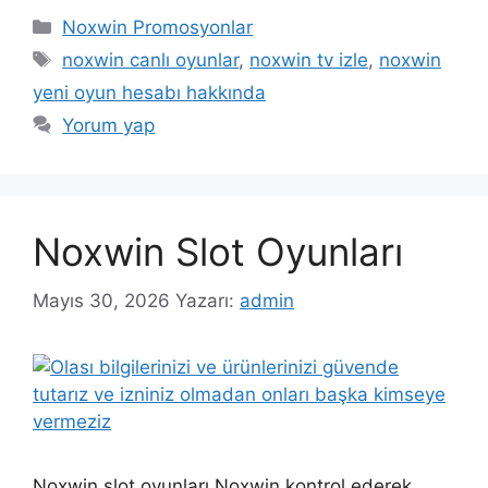
Kategoriler
Noxwin Promosyonlar
Etiketler
noxwin canlı oyunlar
,
noxwin tv izle
,
noxwin
yeni oyun hesabı hakkında
Yorum yap
Noxwin Slot Oyunları
Mayıs 30, 2026
Yazarı:
admin
Noxwin slot oyunları Noxwin kontrol ederek