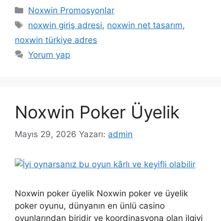
Kategoriler
Noxwin Promosyonlar
Etiketler
noxwin giriş adresi
,
noxwin net tasarım
,
noxwin türkiye adres
Yorum yap
Noxwin Poker Üyelik
Mayıs 29, 2026
Yazarı:
admin
Noxwin poker üyelik Noxwin poker ve üyelik
poker oyunu, dünyanın en ünlü casino
oyunlarından biridir ve koordinasyona olan ilgiyi