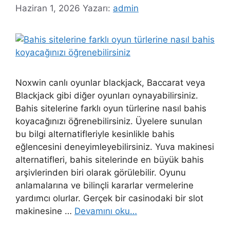
Haziran 1, 2026
Yazarı:
admin
Noxwin canlı oyunlar blackjack, Baccarat veya
Blackjack gibi diğer oyunları oynayabilirsiniz.
Bahis sitelerine farklı oyun türlerine nasıl bahis
koyacağınızı öğrenebilirsiniz. Üyelere sunulan
bu bilgi alternatifleriyle kesinlikle bahis
eğlencesini deneyimleyebilirsiniz. Yuva makinesi
alternatifleri, bahis sitelerinde en büyük bahis
arşivlerinden biri olarak görülebilir. Oyunu
anlamalarına ve bilinçli kararlar vermelerine
yardımcı olurlar. Gerçek bir casinodaki bir slot
makinesine …
Devamını oku…