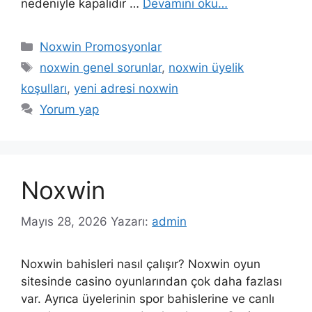
nedeniyle kapalıdır …
Devamını oku…
Kategoriler
Noxwin Promosyonlar
Etiketler
noxwin genel sorunlar
,
noxwin üyelik
koşulları
,
yeni adresi noxwin
Yorum yap
Noxwin
Mayıs 28, 2026
Yazarı:
admin
Noxwin bahisleri nasıl çalışır? Noxwin oyun
sitesinde casino oyunlarından çok daha fazlası
var. Ayrıca üyelerinin spor bahislerine ve canlı