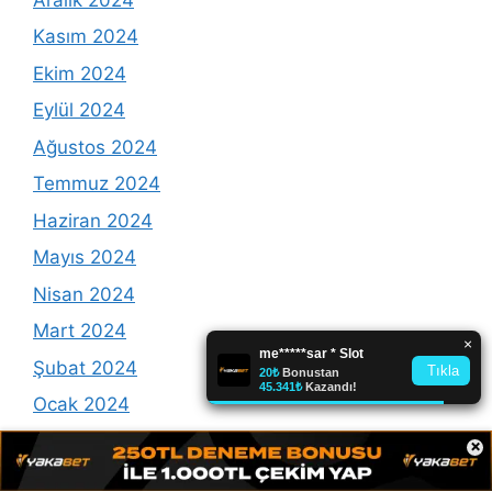
Kasım 2024
Ekim 2024
Eylül 2024
Ağustos 2024
Temmuz 2024
Haziran 2024
Mayıs 2024
Nisan 2024
Mart 2024
Şubat 2024
Ocak 2024
Aralık 2023
×
Kasım 2023