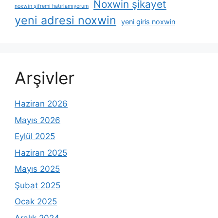
Noxwin şikayet
noxwin şifremi hatırlamıyorum
yeni adresi noxwin
yeni giris noxwin
Arşivler
Haziran 2026
Mayıs 2026
Eylül 2025
Haziran 2025
Mayıs 2025
Şubat 2025
Ocak 2025
Aralık 2024