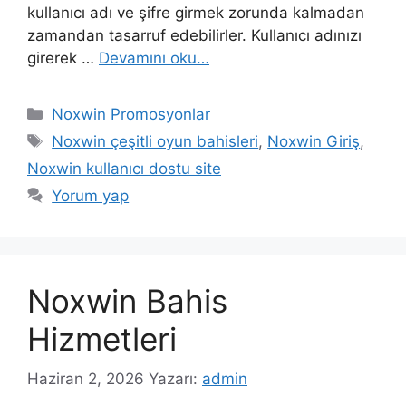
kullanıcı adı ve şifre girmek zorunda kalmadan
zamandan tasarruf edebilirler. Kullanıcı adınızı
girerek …
Devamını oku…
Kategoriler
Noxwin Promosyonlar
Etiketler
Noxwin çeşitli oyun bahisleri
,
Noxwin Giriş
,
Noxwin kullanıcı dostu site
Yorum yap
Noxwin Bahis
Hizmetleri
Haziran 2, 2026
Yazarı:
admin