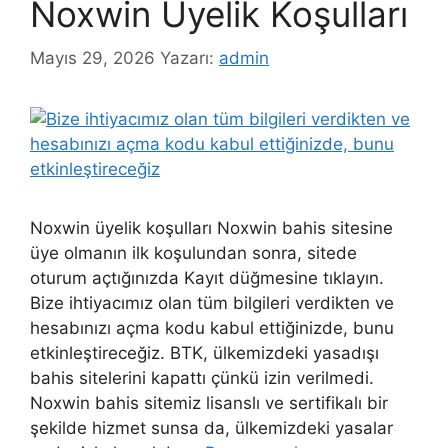
Noxwin Üyelik Koşulları
Mayıs 29, 2026
Yazarı:
admin
Noxwin üyelik koşulları Noxwin bahis sitesine
üye olmanın ilk koşulundan sonra, sitede
oturum açtığınızda Kayıt düğmesine tıklayın.
Bize ihtiyacımız olan tüm bilgileri verdikten ve
hesabınızı açma kodu kabul ettiğinizde, bunu
etkinleştireceğiz. BTK, ülkemizdeki yasadışı
bahis sitelerini kapattı çünkü izin verilmedi.
Noxwin bahis sitemiz lisanslı ve sertifikalı bir
şekilde hizmet sunsa da, ülkemizdeki yasalar