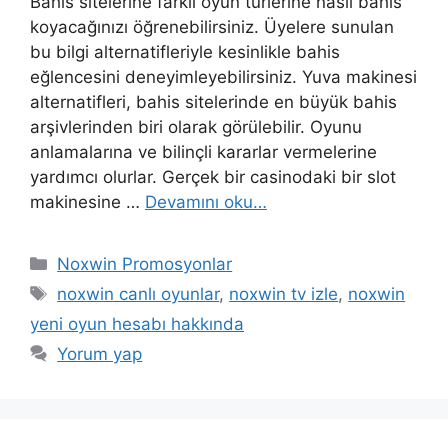
Bahis sitelerine farklı oyun türlerine nasıl bahis
koyacağınızı öğrenebilirsiniz. Üyelere sunulan
bu bilgi alternatifleriyle kesinlikle bahis
eğlencesini deneyimleyebilirsiniz. Yuva makinesi
alternatifleri, bahis sitelerinde en büyük bahis
arşivlerinden biri olarak görülebilir. Oyunu
anlamalarına ve bilinçli kararlar vermelerine
yardımcı olurlar. Gerçek bir casinodaki bir slot
makinesine …
Devamını oku…
Kategoriler
Noxwin Promosyonlar
Etiketler
noxwin canlı oyunlar
,
noxwin tv izle
,
noxwin
yeni oyun hesabı hakkında
Yorum yap