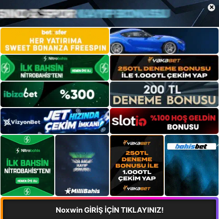
×
Noxwin GİRİŞ İÇİN TIKLAYINIZ!