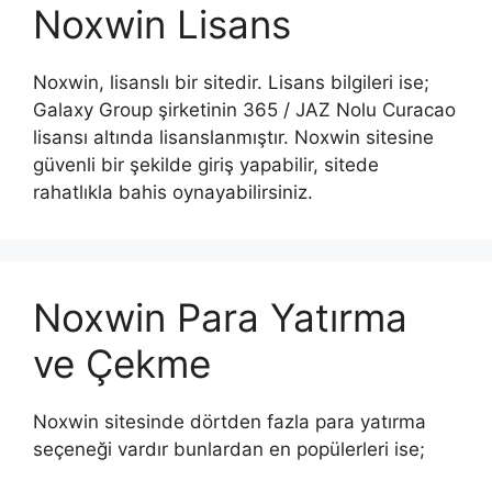
Noxwin Lisans
Noxwin, lisanslı bir sitedir. Lisans bilgileri ise;
Galaxy Group şirketinin 365 / JAZ Nolu Curacao
lisansı altında lisanslanmıştır. Noxwin sitesine
güvenli bir şekilde giriş yapabilir, sitede
rahatlıkla bahis oynayabilirsiniz.
Noxwin Para Yatırma
ve Çekme
Noxwin sitesinde dörtden fazla para yatırma
seçeneği vardır bunlardan en popülerleri ise;