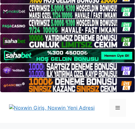
İçeriğe
atla
Menü