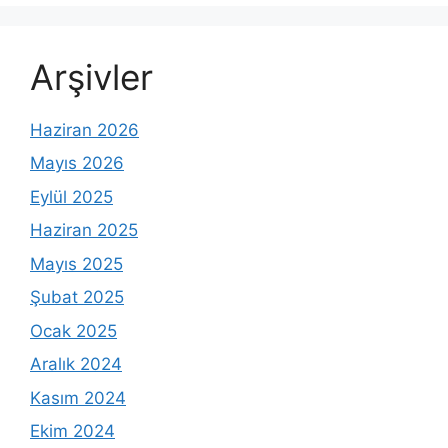
Arşivler
Haziran 2026
Mayıs 2026
Eylül 2025
Haziran 2025
Mayıs 2025
Şubat 2025
Ocak 2025
Aralık 2024
Kasım 2024
Ekim 2024