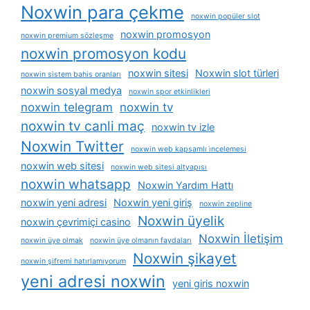
Noxwin para çekme
noxwin popüler slot
noxwin promosyon
noxwin premium sözleşme
noxwin promosyon kodu
noxwin sitesi
Noxwin slot türleri
noxwin sistem bahis oranları
noxwin sosyal medya
noxwin spor etkinlikleri
noxwin telegram
noxwin tv
noxwin tv canli maç
noxwin tv izle
Noxwin Twitter
noxwin web kapsamlı i̇ncelemesi
noxwin web sitesi
noxwin web sitesi altyapısı
noxwin whatsapp
Noxwin Yardım Hattı
noxwin yeni adresi
Noxwin yeni giriş
noxwin zepline
Noxwin üyelik
noxwin çevrimiçi casino
Noxwin İletişim
noxwin üye olmak
noxwin üye olmanın faydaları
Noxwin şikayet
noxwin şifremi hatırlamıyorum
yeni adresi noxwin
yeni giris noxwin