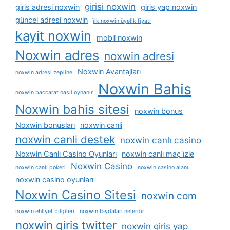
girisi noxwin
giris adresi noxwin
giris yap noxwin
güncel adresi noxwin
i̇lk noxwin üyelik fiyatı
kayit noxwin
mobil noxwin
Noxwin adres
noxwin adresi
Noxwin Avantajları
noxwin adresi zepline
Noxwin Bahis
noxwin baccarat nasıl oynanır
Noxwin bahis sitesi
noxwin bonus
Noxwin bonusları
noxwin canli
noxwin canli destek
noxwin canlı casino
Noxwin Canlı Casino Oyunları
noxwin canlı maç i̇zle
Noxwin Casino
noxwin canlı pokeri
noxwin casino alanı
noxwin casino oyunları
Noxwin Casino Sitesi
noxwin com
noxwin ehliyet bilgileri
noxwin faydaları nelerdir
noxwin giris twitter
noxwin giris yap