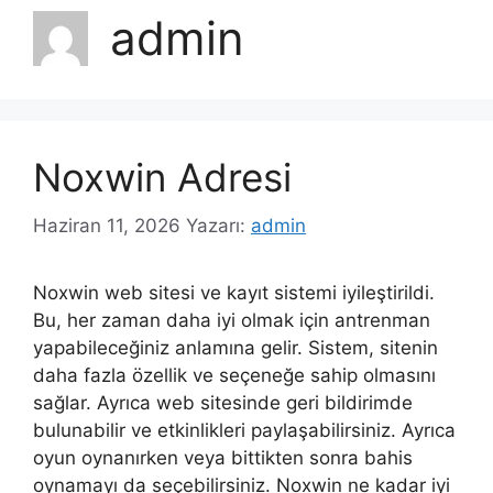
admin
Noxwin Adresi
Haziran 11, 2026
Yazarı:
admin
Noxwin web sitesi ve kayıt sistemi iyileştirildi.
Bu, her zaman daha iyi olmak için antrenman
yapabileceğiniz anlamına gelir. Sistem, sitenin
daha fazla özellik ve seçeneğe sahip olmasını
sağlar. Ayrıca web sitesinde geri bildirimde
bulunabilir ve etkinlikleri paylaşabilirsiniz. Ayrıca
oyun oynanırken veya bittikten sonra bahis
oynamayı da seçebilirsiniz. Noxwin ne kadar iyi