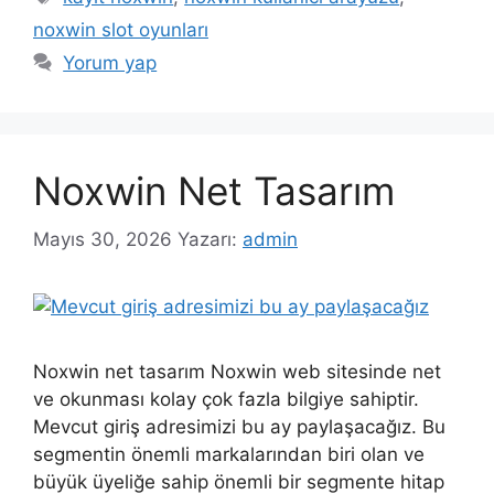
noxwin slot oyunları
Yorum yap
Noxwin Net Tasarım
Mayıs 30, 2026
Yazarı:
admin
Noxwin net tasarım Noxwin web sitesinde net
ve okunması kolay çok fazla bilgiye sahiptir.
Mevcut giriş adresimizi bu ay paylaşacağız. Bu
segmentin önemli markalarından biri olan ve
büyük üyeliğe sahip önemli bir segmente hitap