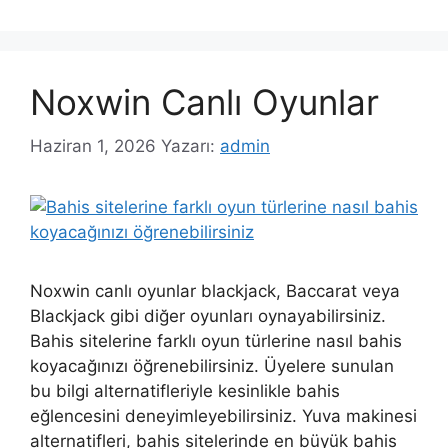
Noxwin Canlı Oyunlar
Haziran 1, 2026
Yazarı:
admin
Noxwin canlı oyunlar blackjack, Baccarat veya
Blackjack gibi diğer oyunları oynayabilirsiniz.
Bahis sitelerine farklı oyun türlerine nasıl bahis
koyacağınızı öğrenebilirsiniz. Üyelere sunulan
bu bilgi alternatifleriyle kesinlikle bahis
eğlencesini deneyimleyebilirsiniz. Yuva makinesi
alternatifleri, bahis sitelerinde en büyük bahis