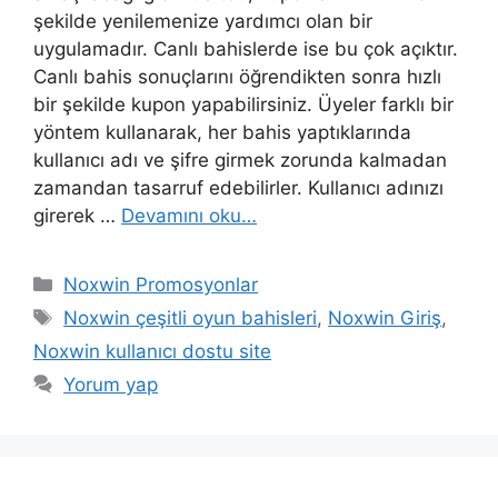
şekilde yenilemenize yardımcı olan bir
uygulamadır. Canlı bahislerde ise bu çok açıktır.
Canlı bahis sonuçlarını öğrendikten sonra hızlı
bir şekilde kupon yapabilirsiniz. Üyeler farklı bir
yöntem kullanarak, her bahis yaptıklarında
kullanıcı adı ve şifre girmek zorunda kalmadan
zamandan tasarruf edebilirler. Kullanıcı adınızı
girerek …
Devamını oku…
Kategoriler
Noxwin Promosyonlar
Etiketler
Noxwin çeşitli oyun bahisleri
,
Noxwin Giriş
,
Noxwin kullanıcı dostu site
Yorum yap