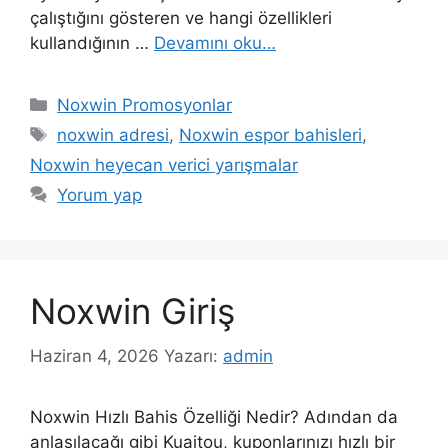
çalıştığını gösteren ve hangi özellikleri
kullandığının …
Devamını oku…
Kategoriler
Noxwin Promosyonlar
Etiketler
noxwin adresi
,
Noxwin espor bahisleri
,
Noxwin heyecan verici yarışmalar
Yorum yap
Noxwin Giriş
Haziran 4, 2026
Yazarı:
admin
Noxwin Hızlı Bahis Özelliği Nedir? Adından da
anlaşılacağı gibi Kuaitou, kuponlarınızı hızlı bir