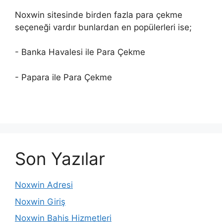
Noxwin sitesinde birden fazla para çekme
seçeneği vardır bunlardan en popülerleri ise;
- Banka Havalesi ile Para Çekme
- Papara ile Para Çekme
Son Yazılar
Noxwin Adresi
Noxwin Giriş
Noxwin Bahis Hizmetleri