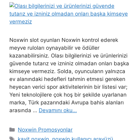
Noxwin slot oyunları Noxwin kontrol ederek
meyve ruloları oynayabilir ve ödüller
kazanabilirsiniz. Olası bilgilerinizi ve ürünlerinizi
güvende tutarız ve izniniz olmadan onları başka
kimseye vermeziz. Solda, oyuncuların yalnızca
ev alanındaki hedefleri tahmin etmesi gereken
heyecan verici spor aktivitelerinin bir listesi var;
Yeni teknolojilere çok hoş bir şekilde uyarlanan
marka, Türk pazarındaki Avrupa bahis alanları
arasında …
Devamını oku…
Kategoriler
Noxwin Promosyonlar
Etiketler
kayit noxwin
,
noxwin kullanıcı arayüzü
,