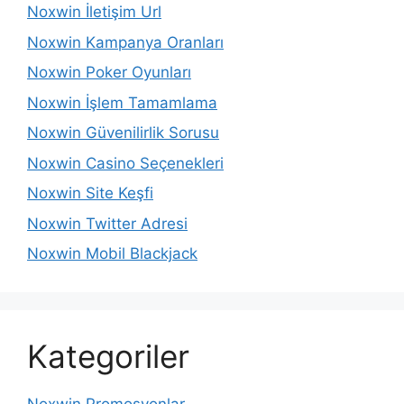
Noxwin İletişim Url
Noxwin Kampanya Oranları
Noxwin Poker Oyunları
Noxwin İşlem Tamamlama
Noxwin Güvenilirlik Sorusu
Noxwin Casino Seçenekleri
Noxwin Site Keşfi
Noxwin Twitter Adresi
Noxwin Mobil Blackjack
Kategoriler