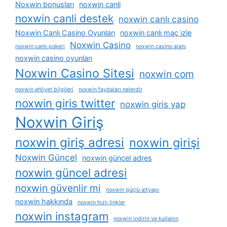
Noxwin bonusları
noxwin canli
noxwin canli destek
noxwin canlı casino
Noxwin Canlı Casino Oyunları
noxwin canlı maç i̇zle
Noxwin Casino
noxwin canlı pokeri
noxwin casino alanı
noxwin casino oyunları
Noxwin Casino Sitesi
noxwin com
noxwin ehliyet bilgileri
noxwin faydaları nelerdir
noxwin giris twitter
noxwin giris yap
Noxwin Giriş
noxwin giriş adresi
noxwin girişi
Noxwin Güncel
noxwin güncel adres
noxwin güncel adresi
noxwin güvenlir mi
noxwin güçlü altyapı
noxwin hakkında
noxwin hızlı linkler
noxwin instagram
noxwin i̇ndirin ve kullanın