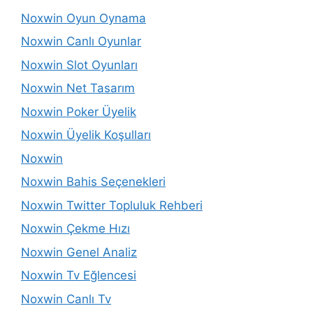
Noxwin Oyun Oynama
Noxwin Canlı Oyunlar
Noxwin Slot Oyunları
Noxwin Net Tasarım
Noxwin Poker Üyelik
Noxwin Üyelik Koşulları
Noxwin
Noxwin Bahis Seçenekleri
Noxwin Twitter Topluluk Rehberi
Noxwin Çekme Hızı
Noxwin Genel Analiz
Noxwin Tv Eğlencesi
Noxwin Canlı Tv