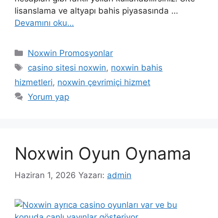
lisanslama ve altyapı bahis piyasasında …
Devamını oku…
Kategoriler
Noxwin Promosyonlar
Etiketler
casino sitesi noxwin
,
noxwin bahis
hizmetleri
,
noxwin çevrimiçi hizmet
Yorum yap
Noxwin Oyun Oynama
Haziran 1, 2026
Yazarı:
admin