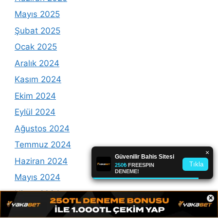
Mayıs 2025
Şubat 2025
Ocak 2025
Aralık 2024
Kasım 2024
Ekim 2024
Eylül 2024
Ağustos 2024
Temmuz 2024
Haziran 2024
Mayıs 2024
Nisan 2024
×
Mart 2024