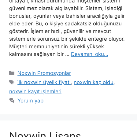
ortaya çıkması durumunda müşteriler sistemi
güvenilmez olarak algılayabilir. Sistem, işlediği
bonuslar, oyunlar veya bahisler aracılığıyla gelir
elde eder. Bu, o kişiye sadakatsiz olduğunuzu
gösterir. İşlemler hızlı, güvenilir ve mevcut
sistemlerle sorunsuz bir şekilde entegre oluyor.
Müşteri memnuniyetinin sürekli yüksek
kalmasını sağlayan bir …
Devamını oku…
Kategoriler
Noxwin Promosyonlar
Etiketler
i̇lk noxwin üyelik fiyatı
,
noxwin kaç oldu
,
noxwin kayıt i̇şlemleri
Yorum yap
Noxwin Lisans