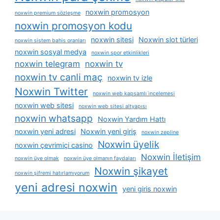
noxwin promosyon
noxwin premium sözleşme
noxwin promosyon kodu
noxwin sitesi
Noxwin slot türleri
noxwin sistem bahis oranları
noxwin sosyal medya
noxwin spor etkinlikleri
noxwin telegram
noxwin tv
noxwin tv canli maç
noxwin tv izle
Noxwin Twitter
noxwin web kapsamlı i̇ncelemesi
noxwin web sitesi
noxwin web sitesi altyapısı
noxwin whatsapp
Noxwin Yardım Hattı
noxwin yeni adresi
Noxwin yeni giriş
noxwin zepline
Noxwin üyelik
noxwin çevrimiçi casino
Noxwin İletişim
noxwin üye olmak
noxwin üye olmanın faydaları
Noxwin şikayet
noxwin şifremi hatırlamıyorum
yeni adresi noxwin
yeni giris noxwin