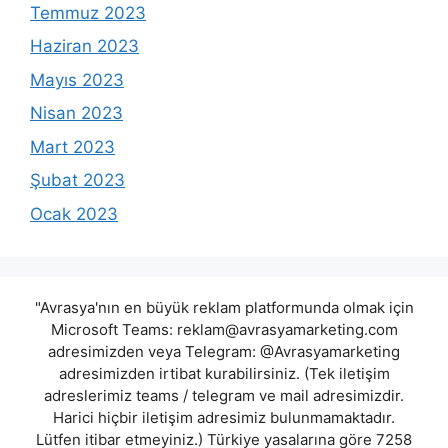
Temmuz 2023
Haziran 2023
Mayıs 2023
Nisan 2023
Mart 2023
Şubat 2023
Ocak 2023
"Avrasya'nın en büyük reklam platformunda olmak için
Microsoft Teams:
reklam@avrasyamarketing.com
adresimizden veya Telegram: @Avrasyamarketing
adresimizden irtibat kurabilirsiniz. (Tek iletişim
adreslerimiz teams / telegram ve mail adresimizdir.
Harici hiçbir iletişim adresimiz bulunmamaktadır.
Lütfen itibar etmeyiniz.) Türkiye yasalarına göre 7258