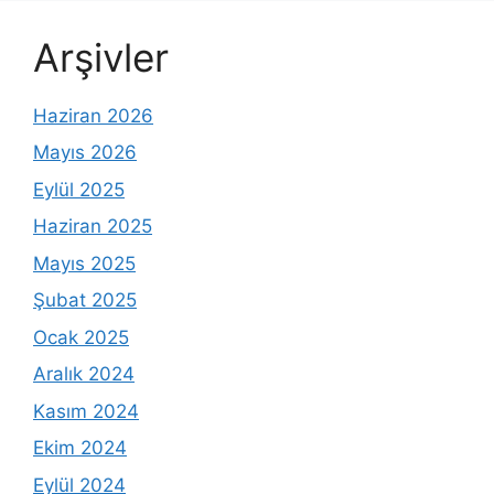
Arşivler
Haziran 2026
Mayıs 2026
Eylül 2025
Haziran 2025
Mayıs 2025
Şubat 2025
Ocak 2025
Aralık 2024
Kasım 2024
Ekim 2024
Eylül 2024