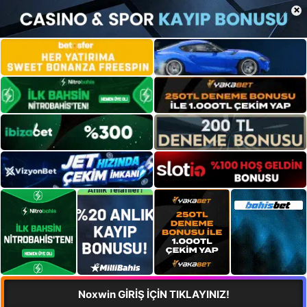
×
Noxwin GİRİŞ İÇİN TIKLAYINIZ!