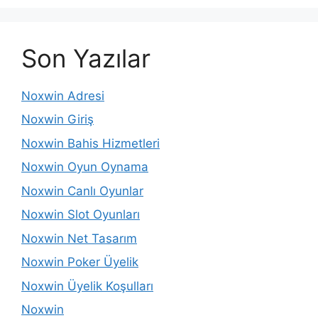
Son Yazılar
Noxwin Adresi
Noxwin Giriş
Noxwin Bahis Hizmetleri
Noxwin Oyun Oynama
Noxwin Canlı Oyunlar
Noxwin Slot Oyunları
Noxwin Net Tasarım
Noxwin Poker Üyelik
Noxwin Üyelik Koşulları
Noxwin