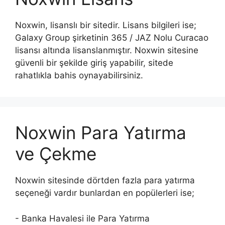
Noxwin, lisanslı bir sitedir. Lisans bilgileri ise;
Galaxy Group şirketinin 365 / JAZ Nolu Curacao
lisansı altında lisanslanmıştır. Noxwin sitesine
güvenli bir şekilde giriş yapabilir, sitede
rahatlıkla bahis oynayabilirsiniz.
Noxwin Para Yatırma
ve Çekme
Noxwin sitesinde dörtden fazla para yatırma
seçeneği vardır bunlardan en popülerleri ise;
- Banka Havalesi ile Para Yatırma