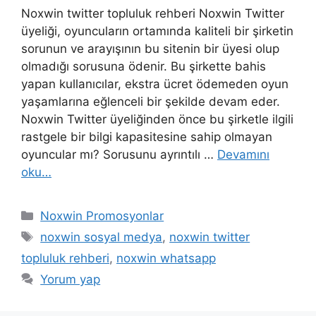
Noxwin twitter topluluk rehberi Noxwin Twitter
üyeliği, oyuncuların ortamında kaliteli bir şirketin
sorunun ve arayışının bu sitenin bir üyesi olup
olmadığı sorusuna ödenir. Bu şirkette bahis
yapan kullanıcılar, ekstra ücret ödemeden oyun
yaşamlarına eğlenceli bir şekilde devam eder.
Noxwin Twitter üyeliğinden önce bu şirketle ilgili
rastgele bir bilgi kapasitesine sahip olmayan
oyuncular mı? Sorusunu ayrıntılı …
Devamını
oku…
Kategoriler
Noxwin Promosyonlar
Etiketler
noxwin sosyal medya
,
noxwin twitter
topluluk rehberi
,
noxwin whatsapp
Yorum yap