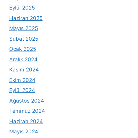
Eylül 2025
Haziran 2025
Mayıs 2025
Şubat 2025
Ocak 2025
Aralık 2024
Kasım 2024
Ekim 2024
Eylül 2024
Ağustos 2024
Temmuz 2024
Haziran 2024
Mayıs 2024