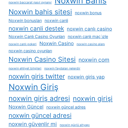
Noxwin Bahis
noxwin baccarat nasıl oynanır
Noxwin bahis sitesi
noxwin bonus
Noxwin bonusları
noxwin canli
noxwin canli destek
noxwin canlı casino
Noxwin Canlı Casino Oyunları
noxwin canlı maç i̇zle
Noxwin Casino
noxwin canlı pokeri
noxwin casino alanı
noxwin casino oyunları
Noxwin Casino Sitesi
noxwin com
noxwin ehliyet bilgileri
noxwin faydaları nelerdir
noxwin giris twitter
noxwin giris yap
Noxwin Giriş
noxwin giriş adresi
noxwin girişi
Noxwin Güncel
noxwin güncel adres
noxwin güncel adresi
noxwin güvenlir mi
noxwin güçlü altyapı