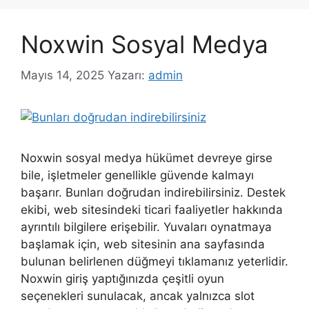
Noxwin Sosyal Medya
Mayıs 14, 2025
Yazarı:
admin
Noxwin sosyal medya hükümet devreye girse
bile, işletmeler genellikle güvende kalmayı
başarır. Bunları doğrudan indirebilirsiniz. Destek
ekibi, web sitesindeki ticari faaliyetler hakkında
ayrıntılı bilgilere erişebilir. Yuvaları oynatmaya
başlamak için, web sitesinin ana sayfasında
bulunan belirlenen düğmeyi tıklamanız yeterlidir.
Noxwin giriş yaptığınızda çeşitli oyun
seçenekleri sunulacak, ancak yalnızca slot