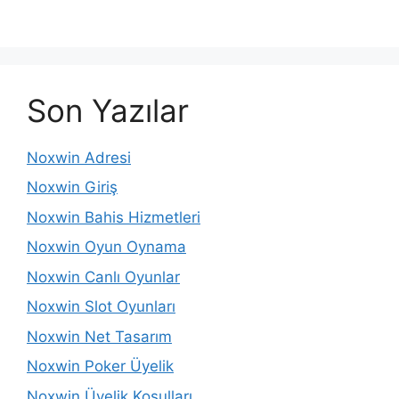
Son Yazılar
Noxwin Adresi
Noxwin Giriş
Noxwin Bahis Hizmetleri
Noxwin Oyun Oynama
Noxwin Canlı Oyunlar
Noxwin Slot Oyunları
Noxwin Net Tasarım
Noxwin Poker Üyelik
Noxwin Üyelik Koşulları