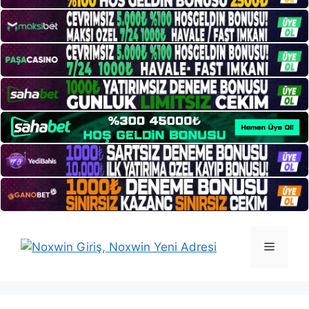
İçeriğe
atla
Menü