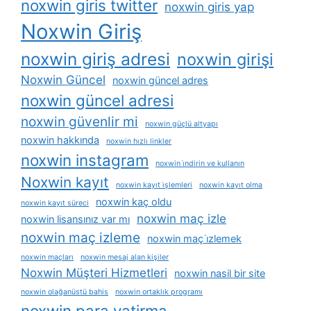
noxwin giris twitter
noxwin giris yap
Noxwin Giriş
noxwin giriş adresi
noxwin girişi
Noxwin Güncel
noxwin güncel adres
noxwin güncel adresi
noxwin güvenlir mi
noxwin güçlü altyapı
noxwin hakkında
noxwin hızlı linkler
noxwin instagram
noxwin i̇ndirin ve kullanın
Noxwin kayıt
noxwin kayıt i̇şlemleri
noxwin kayıt olma
noxwin kaç oldu
noxwin kayıt süreci
noxwin maç izle
noxwin lisansınız var mı
noxwin maç izleme
noxwin maç i̇zlemek
noxwin maçları
noxwin mesaj alan kişiler
Noxwin Müşteri Hizmetleri
noxwin nasil bir site
noxwin olağanüstü bahis
noxwin ortaklık programı
noxwin para yatirma