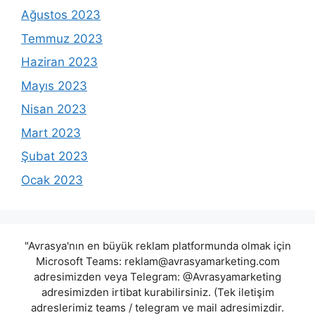
Ağustos 2023
Temmuz 2023
Haziran 2023
Mayıs 2023
Nisan 2023
Mart 2023
Şubat 2023
Ocak 2023
"Avrasya'nın en büyük reklam platformunda olmak için
Microsoft Teams:
reklam@avrasyamarketing.com
adresimizden veya Telegram: @Avrasyamarketing
adresimizden irtibat kurabilirsiniz. (Tek iletişim
adreslerimiz teams / telegram ve mail adresimizdir.