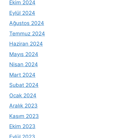
Ekim 2024
Eylül 2024
Ağustos 2024
Temmuz 2024
Haziran 2024
Mayıs 2024
Nisan 2024
Mart 2024
Şubat 2024
Ocak 2024
Aralık 2023
Kasım 2023
Ekim 2023
Eylül 2023