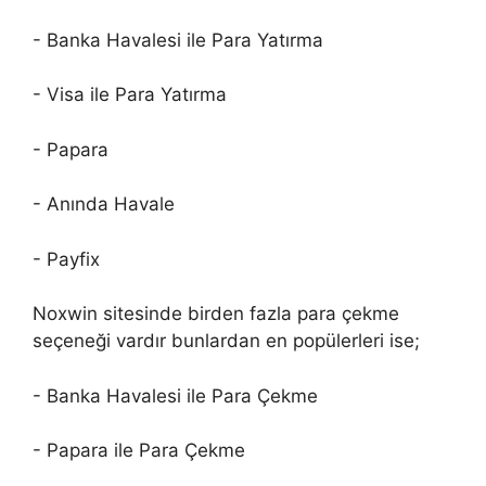
- Banka Havalesi ile Para Yatırma
- Visa ile Para Yatırma
- Papara
- Anında Havale
- Payfix
Noxwin sitesinde birden fazla para çekme
seçeneği vardır bunlardan en popülerleri ise;
- Banka Havalesi ile Para Çekme
- Papara ile Para Çekme