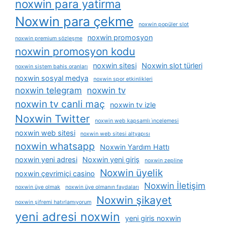
noxwin para yatirma
Noxwin para çekme
noxwin popüler slot
noxwin promosyon
noxwin premium sözleşme
noxwin promosyon kodu
noxwin sitesi
Noxwin slot türleri
noxwin sistem bahis oranları
noxwin sosyal medya
noxwin spor etkinlikleri
noxwin telegram
noxwin tv
noxwin tv canli maç
noxwin tv izle
Noxwin Twitter
noxwin web kapsamlı i̇ncelemesi
noxwin web sitesi
noxwin web sitesi altyapısı
noxwin whatsapp
Noxwin Yardım Hattı
noxwin yeni adresi
Noxwin yeni giriş
noxwin zepline
Noxwin üyelik
noxwin çevrimiçi casino
Noxwin İletişim
noxwin üye olmak
noxwin üye olmanın faydaları
Noxwin şikayet
noxwin şifremi hatırlamıyorum
yeni adresi noxwin
yeni giris noxwin