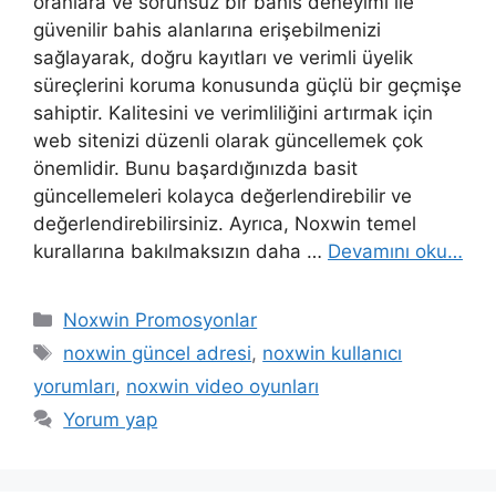
oranlara ve sorunsuz bir bahis deneyimi ile
güvenilir bahis alanlarına erişebilmenizi
sağlayarak, doğru kayıtları ve verimli üyelik
süreçlerini koruma konusunda güçlü bir geçmişe
sahiptir. Kalitesini ve verimliliğini artırmak için
web sitenizi düzenli olarak güncellemek çok
önemlidir. Bunu başardığınızda basit
güncellemeleri kolayca değerlendirebilir ve
değerlendirebilirsiniz. Ayrıca, Noxwin temel
kurallarına bakılmaksızın daha …
Devamını oku…
Kategoriler
Noxwin Promosyonlar
Etiketler
noxwin güncel adresi
,
noxwin kullanıcı
yorumları
,
noxwin video oyunları
Yorum yap