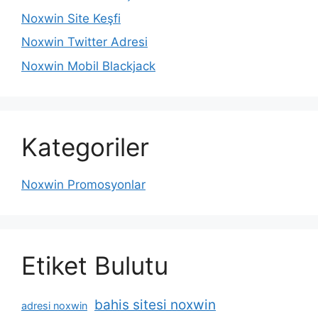
Noxwin Site Keşfi
Noxwin Twitter Adresi
Noxwin Mobil Blackjack
Kategoriler
Noxwin Promosyonlar
Etiket Bulutu
bahis sitesi noxwin
adresi noxwin