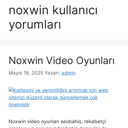
noxwin kullanıcı
yorumları
Noxwin Video Oyunları
Mayıs 18, 2025
Yazarı:
admin
Noxwin video oyunları seobahis, rekabetçi