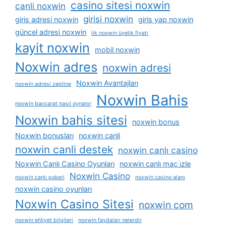
casino sitesi noxwin
canli noxwin
girisi noxwin
giris adresi noxwin
giris yap noxwin
güncel adresi noxwin
i̇lk noxwin üyelik fiyatı
kayit noxwin
mobil noxwin
Noxwin adres
noxwin adresi
Noxwin Avantajları
noxwin adresi zepline
Noxwin Bahis
noxwin baccarat nasıl oynanır
Noxwin bahis sitesi
noxwin bonus
Noxwin bonusları
noxwin canli
noxwin canli destek
noxwin canlı casino
Noxwin Canlı Casino Oyunları
noxwin canlı maç i̇zle
Noxwin Casino
noxwin canlı pokeri
noxwin casino alanı
noxwin casino oyunları
Noxwin Casino Sitesi
noxwin com
noxwin ehliyet bilgileri
noxwin faydaları nelerdir