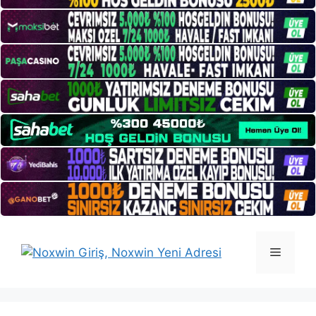
İçeriğe
atla
Menü