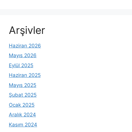
Arşivler
Haziran 2026
Mayıs 2026
Eylül 2025
Haziran 2025
Mayıs 2025
Şubat 2025
Ocak 2025
Aralık 2024
Kasım 2024