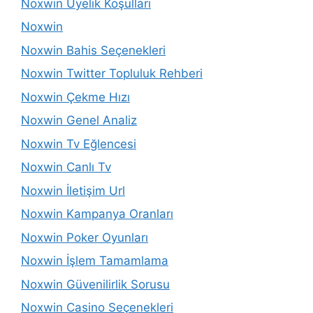
Noxwin Üyelik Koşulları
Noxwin
Noxwin Bahis Seçenekleri
Noxwin Twitter Topluluk Rehberi
Noxwin Çekme Hızı
Noxwin Genel Analiz
Noxwin Tv Eğlencesi
Noxwin Canlı Tv
Noxwin İletişim Url
Noxwin Kampanya Oranları
Noxwin Poker Oyunları
Noxwin İşlem Tamamlama
Noxwin Güvenilirlik Sorusu
Noxwin Casino Seçenekleri