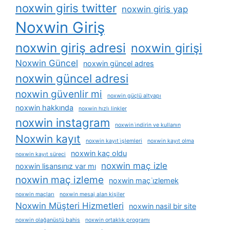
noxwin giris twitter
noxwin giris yap
Noxwin Giriş
noxwin giriş adresi
noxwin girişi
Noxwin Güncel
noxwin güncel adres
noxwin güncel adresi
noxwin güvenlir mi
noxwin güçlü altyapı
noxwin hakkında
noxwin hızlı linkler
noxwin instagram
noxwin i̇ndirin ve kullanın
Noxwin kayıt
noxwin kayıt i̇şlemleri
noxwin kayıt olma
noxwin kaç oldu
noxwin kayıt süreci
noxwin maç izle
noxwin lisansınız var mı
noxwin maç izleme
noxwin maç i̇zlemek
noxwin maçları
noxwin mesaj alan kişiler
Noxwin Müşteri Hizmetleri
noxwin nasil bir site
noxwin olağanüstü bahis
noxwin ortaklık programı