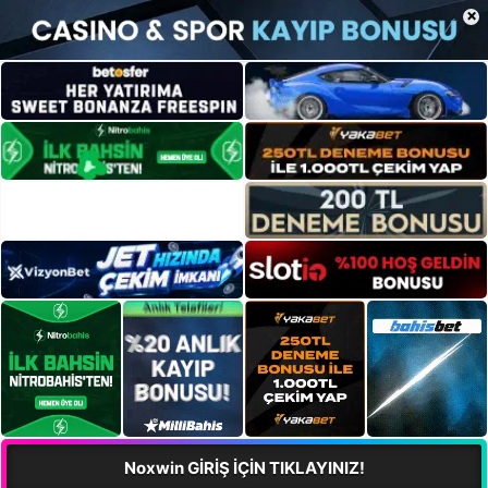
×
Noxwin GİRİŞ İÇİN TIKLAYINIZ!