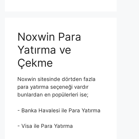
Noxwin Para
Yatırma ve
Çekme
Noxwin sitesinde dörtden fazla
para yatırma seçeneği vardır
bunlardan en popülerleri ise;
- Banka Havalesi ile Para Yatırma
- Visa ile Para Yatırma