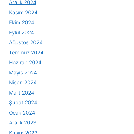
Aralık 2024
Kasım 2024
Ekim 2024
Eylül 2024
Ağustos 2024
Temmuz 2024
Haziran 2024
Mayıs 2024
Nisan 2024
Mart 2024
Şubat 2024
Ocak 2024
Aralık 2023
Kasım 2023