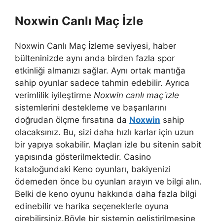
Noxwin Canlı Maç İzle
Noxwin Canlı Maç İzleme seviyesi, haber
bülteninizde aynı anda birden fazla spor
etkinliği almanızı sağlar. Aynı ortak mantığa
sahip oyunlar sadece tahmin edebilir. Ayrıca
verimlilik iyileştirme
Noxwin canlı maç i̇zle
sistemlerini destekleme ve başarılarını
doğrudan ölçme fırsatına da
Noxwin
sahip
olacaksınız. Bu, sizi daha hızlı karlar için uzun
bir yapıya sokabilir. Maçları izle bu sitenin sabit
yapısında gösterilmektedir. Casino
kataloğundaki Keno oyunları, bakiyenizi
ödemeden önce bu oyunları arayın ve bilgi alın.
Belki de keno oyunu hakkında daha fazla bilgi
edinebilir ve harika seçeneklerle oyuna
girebilirsiniz.Böyle bir sistemin geliştirilmesine