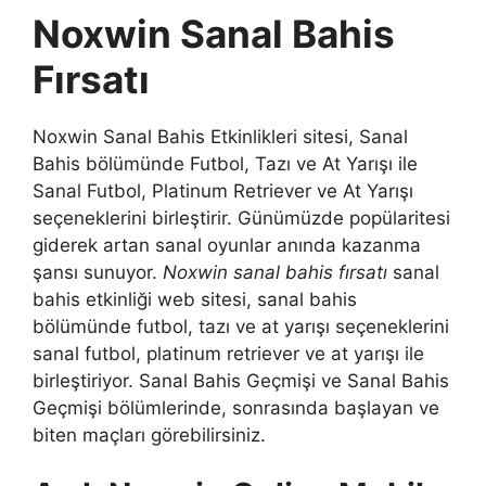
Noxwin Sanal Bahis
Fırsatı
Noxwin Sanal Bahis Etkinlikleri sitesi, Sanal
Bahis bölümünde Futbol, ​​Tazı ve At Yarışı ile
Sanal Futbol, ​​Platinum Retriever ve At Yarışı
seçeneklerini birleştirir. Günümüzde popülaritesi
giderek artan sanal oyunlar anında kazanma
şansı sunuyor.
Noxwin sanal bahis fırsatı
sanal
bahis etkinliği web sitesi, sanal bahis
bölümünde futbol, ​​tazı ve at yarışı seçeneklerini
sanal futbol, ​​platinum retriever ve at yarışı ile
birleştiriyor. Sanal Bahis Geçmişi ve Sanal Bahis
Geçmişi bölümlerinde, sonrasında başlayan ve
biten maçları görebilirsiniz.