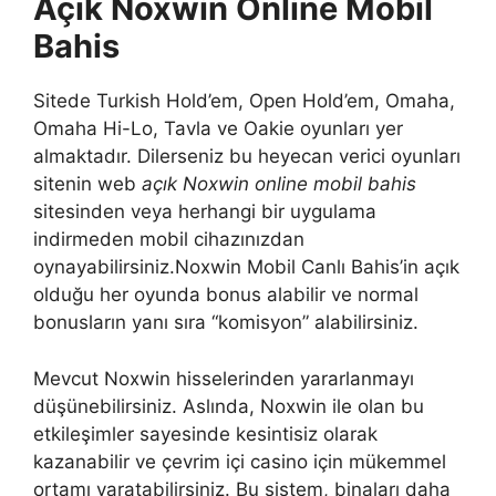
Açık Noxwin Online Mobil
Bahis
Sitede Turkish Hold’em, Open Hold’em, Omaha,
Omaha Hi-Lo, Tavla ve Oakie oyunları yer
almaktadır. Dilerseniz bu heyecan verici oyunları
sitenin web
açık Noxwin online mobil bahis
sitesinden veya herhangi bir uygulama
indirmeden mobil cihazınızdan
oynayabilirsiniz.Noxwin Mobil Canlı Bahis’in açık
olduğu her oyunda bonus alabilir ve normal
bonusların yanı sıra “komisyon” alabilirsiniz.
Mevcut Noxwin hisselerinden yararlanmayı
düşünebilirsiniz. Aslında, Noxwin ile olan bu
etkileşimler sayesinde kesintisiz olarak
kazanabilir ve çevrim içi casino için mükemmel
ortamı yaratabilirsiniz. Bu sistem, binaları daha