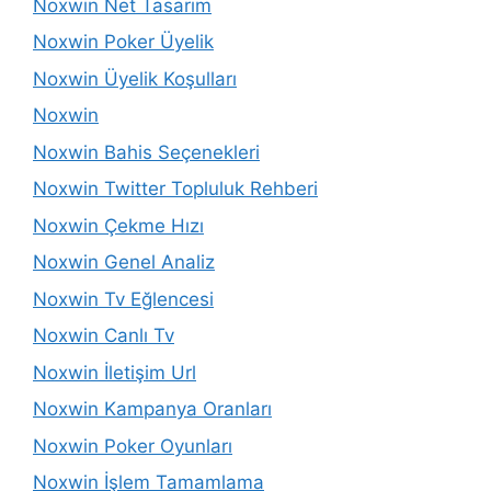
Noxwin Net Tasarım
Noxwin Poker Üyelik
Noxwin Üyelik Koşulları
Noxwin
Noxwin Bahis Seçenekleri
Noxwin Twitter Topluluk Rehberi
Noxwin Çekme Hızı
Noxwin Genel Analiz
Noxwin Tv Eğlencesi
Noxwin Canlı Tv
Noxwin İletişim Url
Noxwin Kampanya Oranları
Noxwin Poker Oyunları
Noxwin İşlem Tamamlama