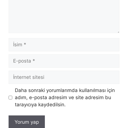
İsim
E-
posta
İnternet
sitesi
Daha sonraki yorumlarımda kullanılması için
adım, e-posta adresim ve site adresim bu
tarayıcıya kaydedilsin.