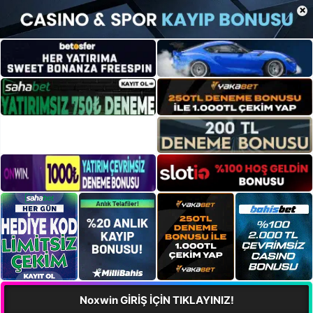
×
Noxwin GİRİŞ İÇİN TIKLAYINIZ!