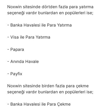
Noxwin sitesinde dörtden fazla para yatırma
seçeneği vardır bunlardan en popülerleri ise;
- Banka Havalesi ile Para Yatırma
- Visa ile Para Yatırma
- Papara
- Anında Havale
- Payfix
Noxwin sitesinde birden fazla para çekme
seçeneği vardır bunlardan en popülerleri ise;
- Banka Havalesi ile Para Çekme