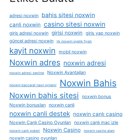
bahis sitesi noxwin
adresi noxwin
casino sitesi noxwin
canli noxwin
girisi noxwin
giris adresi noxwin
giris yap noxwin
güncel adresi noxwin
i̇lk noxwin üyelik fiyatı
kayit noxwin
mobil noxwin
Noxwin adres
noxwin adresi
Noxwin Avantajları
noxwin adresi zepline
Noxwin Bahis
noxwin baccarat nasıl oynanır
Noxwin bahis sitesi
noxwin bonus
Noxwin bonusları
noxwin canli
noxwin canli destek
noxwin canlı casino
Noxwin Canlı Casino Oyunları
noxwin canlı maç i̇zle
Noxwin Casino
noxwin canlı pokeri
noxwin casino alanı
noxwin casino oyunları