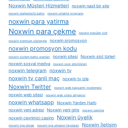
Noxwin Müşteri Hizmetleri
noxwin nasil bir site
noxwin olağanüstü bahis
noxwin ortaklık programı
noxwin para yatirma
Noxwin para çekme
noxwin popüler slot
noxwin promosyon
noxwin premium sözleşme
noxwin promosyon kodu
noxwin sitesi
Noxwin slot türleri
noxwin sistem bahis oranları
noxwin sosyal medya
noxwin spor etkinlikleri
noxwin telegram
noxwin tv
noxwin tv canli maç
noxwin tv izle
Noxwin Twitter
noxwin web kapsamlı i̇ncelemesi
noxwin web sitesi
noxwin web sitesi altyapısı
noxwin whatsapp
Noxwin Yardım Hattı
noxwin yeni adresi
Noxwin yeni giriş
noxwin zepline
Noxwin üyelik
noxwin çevrimiçi casino
Noxwin İletişim
noxwin üye olmak
noxwin üye olmanın faydaları