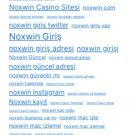
Noxwin Casino Sitesi
noxwin com
noxwin ehliyet bilgileri
noxwin faydaları nelerdir
noxwin giris twitter
noxwin giris yap
Noxwin Giriş
noxwin giriş adresi
noxwin girişi
Noxwin Güncel
noxwin güncel adres
noxwin güncel adresi
noxwin güvenlir mi
noxwin güçlü altyapı
noxwin hakkında
noxwin hızlı linkler
noxwin instagram
noxwin i̇ndirin ve kullanın
Noxwin kayıt
noxwin kayıt i̇şlemleri
noxwin kayıt olma
noxwin kaç oldu
noxwin kayıt süreci
noxwin maç izle
noxwin lisansınız var mı
noxwin maç izleme
noxwin maç i̇zlemek
noxwin maçları
noxwin mesaj alan kişiler