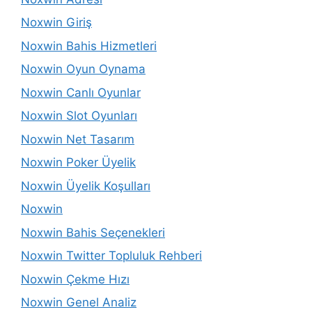
Noxwin Giriş
Noxwin Bahis Hizmetleri
Noxwin Oyun Oynama
Noxwin Canlı Oyunlar
Noxwin Slot Oyunları
Noxwin Net Tasarım
Noxwin Poker Üyelik
Noxwin Üyelik Koşulları
Noxwin
Noxwin Bahis Seçenekleri
Noxwin Twitter Topluluk Rehberi
Noxwin Çekme Hızı
Noxwin Genel Analiz