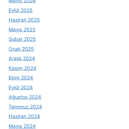
Mayıs 2026
Eylül 2025
Haziran 2025
Mayıs 2025
Şubat 2025
Ocak 2025
Aralık 2024
Kasım 2024
Ekim 2024
Eylül 2024
Ağustos 2024
Temmuz 2024
Haziran 2024
Mayıs 2024