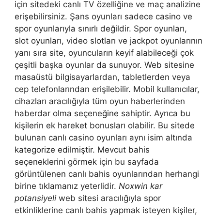
için sitedeki canlı TV özelliğine ve maç analizine
erişebilirsiniz. Şans oyunları sadece casino ve
spor oyunlarıyla sınırlı değildir. Spor oyunları,
slot oyunları, video slotları ve jackpot oyunlarının
yanı sıra site, oyuncuların keyif alabileceği çok
çeşitli başka oyunlar da sunuyor. Web sitesine
masaüstü bilgisayarlardan, tabletlerden veya
cep telefonlarından erişilebilir. Mobil kullanıcılar,
cihazları aracılığıyla tüm oyun haberlerinden
haberdar olma seçeneğine sahiptir. Ayrıca bu
kişilerin ek hareket bonusları olabilir. Bu sitede
bulunan canlı casino oyunları aynı isim altında
kategorize edilmiştir. Mevcut bahis
seçeneklerini görmek için bu sayfada
görüntülenen canlı bahis oyunlarından herhangi
birine tıklamanız yeterlidir.
Noxwin kar
potansiyeli
web sitesi aracılığıyla spor
etkinliklerine canlı bahis yapmak isteyen kişiler,