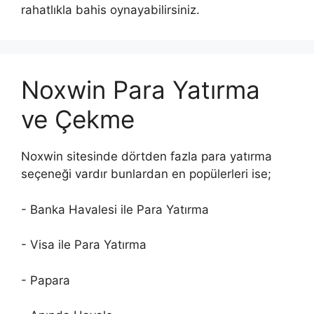
rahatlıkla bahis oynayabilirsiniz.
Noxwin Para Yatırma
ve Çekme
Noxwin sitesinde dörtden fazla para yatırma
seçeneği vardır bunlardan en popülerleri ise;
- Banka Havalesi ile Para Yatırma
- Visa ile Para Yatırma
- Papara