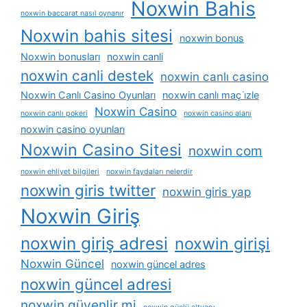
Noxwin Bahis
noxwin baccarat nasıl oynanır
Noxwin bahis sitesi
noxwin bonus
Noxwin bonusları
noxwin canli
noxwin canli destek
noxwin canlı casino
Noxwin Canlı Casino Oyunları
noxwin canlı maç i̇zle
Noxwin Casino
noxwin canlı pokeri
noxwin casino alanı
noxwin casino oyunları
Noxwin Casino Sitesi
noxwin com
noxwin ehliyet bilgileri
noxwin faydaları nelerdir
noxwin giris twitter
noxwin giris yap
Noxwin Giriş
noxwin giriş adresi
noxwin girişi
Noxwin Güncel
noxwin güncel adres
noxwin güncel adresi
noxwin güvenlir mi