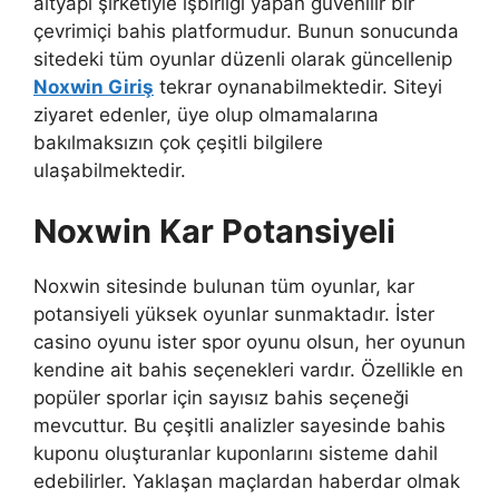
altyapı şirketiyle işbirliği yapan güvenilir bir
çevrimiçi bahis platformudur. Bunun sonucunda
sitedeki tüm oyunlar düzenli olarak güncellenip
Noxwin Giriş
tekrar oynanabilmektedir. Siteyi
ziyaret edenler, üye olup olmamalarına
bakılmaksızın çok çeşitli bilgilere
ulaşabilmektedir.
Noxwin Kar Potansiyeli
Noxwin sitesinde bulunan tüm oyunlar, kar
potansiyeli yüksek oyunlar sunmaktadır. İster
casino oyunu ister spor oyunu olsun, her oyunun
kendine ait bahis seçenekleri vardır. Özellikle en
popüler sporlar için sayısız bahis seçeneği
mevcuttur. Bu çeşitli analizler sayesinde bahis
kuponu oluşturanlar kuponlarını sisteme dahil
edebilirler. Yaklaşan maçlardan haberdar olmak