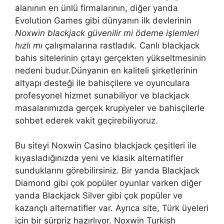
alanının en ünlü firmalarının, diğer yanda
Evolution Games gibi dünyanın ilk devlerinin
Noxwin blackjack güvenilir mi ödeme işlemleri
hızlı mı
çalışmalarına rastladık. Canlı blackjack
bahis sitelerinin çıtayı gerçekten yükseltmesinin
nedeni budur.Dünyanın en kaliteli şirketlerinin
altyapı desteği ile bahisçilere ve oyunculara
profesyonel hizmet sunabiliyor ve blackjack
masalarımızda gerçek krupiyeler ve bahisçilerle
sohbet ederek vakit geçirebiliyoruz.
Bu siteyi Noxwin Casino blackjack çeşitleri ile
kıyasladığınızda yeni ve klasik alternatifler
sunduklarını görebilirsiniz. Bir yanda Blackjack
Diamond gibi çok popüler oyunlar varken diğer
yanda Blackjack Silver gibi çok popüler ve
kazançlı alternatifler var. Ayrıca site, Türk üyeleri
için bir sürpriz hazırlıyor. Noxwin Turkish