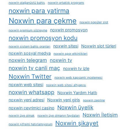
noxwin olağanüstü bahis
noxwin ortaklık programı
noxwin para yatirma
Noxwin para çekme
noxwin popüler slot
noxwin promosyon
noxwin premium sözleşme
noxwin promosyon kodu
noxwin sitesi
Noxwin slot türleri
noxwin sistem bahis oranları
noxwin sosyal medya
noxwin spor etkinlikleri
noxwin telegram
noxwin tv
noxwin tv canli maç
noxwin tv izle
Noxwin Twitter
noxwin web kapsamlı i̇ncelemesi
noxwin web sitesi
noxwin web sitesi altyapısı
noxwin whatsapp
Noxwin Yardım Hattı
noxwin yeni adresi
Noxwin yeni giriş
noxwin zepline
Noxwin üyelik
noxwin çevrimiçi casino
Noxwin İletişim
noxwin üye olmak
noxwin üye olmanın faydaları
Noxwin şikayet
noxwin şifremi hatırlamıyorum