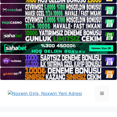
İçeriğe
atla
Menü