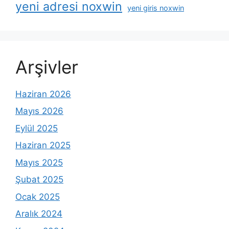
yeni adresi noxwin
yeni giris noxwin
Arşivler
Haziran 2026
Mayıs 2026
Eylül 2025
Haziran 2025
Mayıs 2025
Şubat 2025
Ocak 2025
Aralık 2024