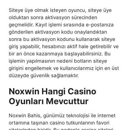
Siteye üye olmak isteyen oyuncu, siteye üye
olduktan sonra aktivasyon sürecinden
geçmelidir. Kayıt işlemi sırasında e-postanıza
gönderilen aktivasyon kodu onaylandıktan
sonra bu aktivasyon kodunu kullanarak siteye
giriş yapabilir, hesabınızı aktif hale getirebilir ve
bir an önce kazanmaya başlayabilirsiniz. Bu
işlemin yapılmasının nedeni botların siteye
girişini engellemek ve kullanıcılarımız için en üst
düzeyde güvenlik sağlamaktır.
Noxwin Hangi Casino
Oyunları Mevcuttur
Noxwin Bahis, günümüz teknolojisi ile internet
ortamına taşınan casino tutkunlarının favori