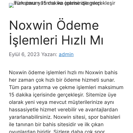
Noxwin Ödeme
İşlemleri Hızlı Mı
Eylül 6, 2023
Yazarı:
admin
Noxwin ödeme işlemleri hızlı mı Noxwin bahis
her zaman çok hızlı bir ödeme hizmeti sunar.
Tüm para yatırma ve çekme işlemleri maksimum
15 dakika içerisinde gerçekleşir. Sitemize üye
olarak yeni veya mevcut müşterilerinize aynı
hassasiyetle hizmet verebilir ve avantajlardan
yararlanabilirsiniz. Noxwin sitesi, spor bahisleri
ile tanınan bir bahis sitesidir ve ilk çıkan
oyunlardan biridir. Sizlere daha çok spor