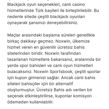
Blackjack oyun seçenekleri, canlı casino
hizmetlerinde Türk bayileri ile birleştirilebilir. Bu
nedenle sitede çeşitli blackjack oyunları
oynayarak şansınızı deneyebilirsiniz.
Maçlar arasındaki başlama süreleri genellikle
birkaç dakikayı geçmez. Noxwin, ülkemize
hizmet veren en güvenilir ücretsiz bahis
sitelerinden biridir. Noxwin tarafından
tasarlanan hizmetlere bakarsanız, aralarında bir
yerde spor bahisleri ve canlı oyun hizmetleri
bulacaksınız. Noxwin Sportsbook, çeşitli sporlar
için kupon girmenizi sağlar. Ancak canlı bahis
siteleri bahisçiler için bir alternatif
oluşturmuştur. Ücretsiz Bahis adı verilen bir
seçenek etkinleştirilirse, kuponlar komisyon
ödemeden kullanılabilir.