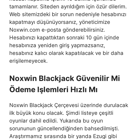
tamamlanır. Siteden ayrıldığım için özür dilerim.
Web sitemizdeki bir sorun nedeniyle hesabınızı
kapatmayı düşünüyorsanız, yöneticimize
Noxwin.com e-posta gönderebilirsiniz.
Hesabınızı kapattıktan sonraki 10 gün içinde
hesabınıza yeniden giriş yapmazsanız,
hesabınız kalıcı olarak kapatılacak ve bir daha
erişilemeyecek.
Noxwin Blackjack Güvenilir Mi
Ödeme Işlemleri Hızlı Mı
Noxwin Blackjack Çerçevesi üzerinde durulacak
ilk büyük konu olacak. Şimdi listeye çeşitli
oyunlar dahil edildi. Yukarıda bu oyun
sorununun güncellendiğinden bahsedilmişti.
Araştırmamız sırasında bir yanda Ezugi gibi