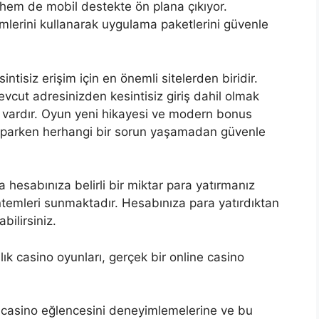
em de mobil destekte ön plana çıkıyor.
temlerini kullanarak uygulama paketlerini güvenle
ntisiz erişim için en önemli sitelerden biridir.
Mevcut adresinizden kesintisiz giriş dahil olmak
e vardır. Oyun yeni hikayesi ve modern bonus
 yaparken herhangi bir sorun yaşamadan güvenle
 hesabınıza belirli bir miktar para yatırmanız
yöntemleri sunmaktadır. Hesabınıza para yatırdıktan
bilirsiniz.
ık casino oyunları, gerçek bir online casino
k casino eğlencesini deneyimlemelerine ve bu