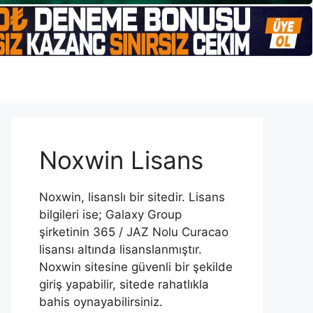
Noxwin Lisans
Noxwin, lisanslı bir sitedir. Lisans
bilgileri ise; Galaxy Group
şirketinin 365 / JAZ Nolu Curacao
lisansı altında lisanslanmıştır.
Noxwin sitesine güvenli bir şekilde
giriş yapabilir, sitede rahatlıkla
bahis oynayabilirsiniz.