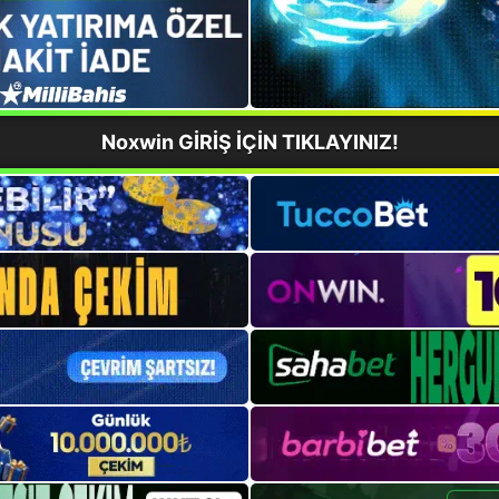
Noxwin GİRİŞ İÇİN TIKLAYINIZ!