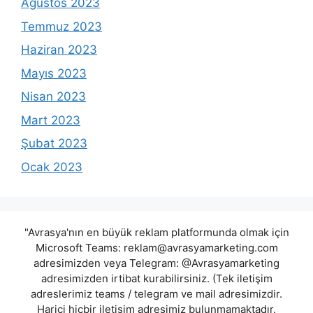
Ağustos 2023
Temmuz 2023
Haziran 2023
Mayıs 2023
Nisan 2023
Mart 2023
Şubat 2023
Ocak 2023
"Avrasya'nın en büyük reklam platformunda olmak için
Microsoft Teams:
reklam@avrasyamarketing.com
adresimizden veya Telegram: @Avrasyamarketing
adresimizden irtibat kurabilirsiniz. (Tek iletişim
adreslerimiz teams / telegram ve mail adresimizdir.
Harici hiçbir iletişim adresimiz bulunmamaktadır.