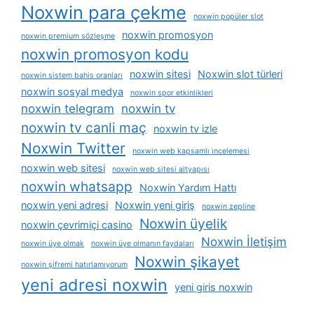
Noxwin para çekme
noxwin popüler slot
noxwin promosyon
noxwin premium sözleşme
noxwin promosyon kodu
noxwin sitesi
Noxwin slot türleri
noxwin sistem bahis oranları
noxwin sosyal medya
noxwin spor etkinlikleri
noxwin telegram
noxwin tv
noxwin tv canli maç
noxwin tv izle
Noxwin Twitter
noxwin web kapsamlı i̇ncelemesi
noxwin web sitesi
noxwin web sitesi altyapısı
noxwin whatsapp
Noxwin Yardım Hattı
noxwin yeni adresi
Noxwin yeni giriş
noxwin zepline
Noxwin üyelik
noxwin çevrimiçi casino
Noxwin İletişim
noxwin üye olmak
noxwin üye olmanın faydaları
Noxwin şikayet
noxwin şifremi hatırlamıyorum
yeni adresi noxwin
yeni giris noxwin