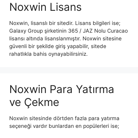
Noxwin Lisans
Noxwin, lisanslı bir sitedir. Lisans bilgileri ise;
Galaxy Group şirketinin 365 / JAZ Nolu Curacao
lisansı altında lisanslanmıştır. Noxwin sitesine
güvenli bir şekilde giriş yapabilir, sitede
rahatlıkla bahis oynayabilirsiniz.
Noxwin Para Yatırma
ve Çekme
Noxwin sitesinde dörtden fazla para yatırma
seçeneği vardır bunlardan en popülerleri ise;