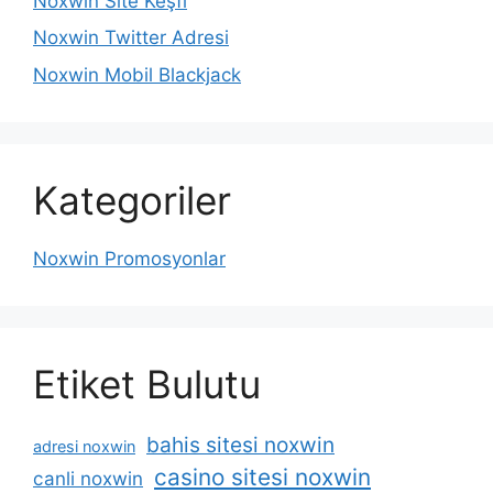
Noxwin Site Keşfi
Noxwin Twitter Adresi
Noxwin Mobil Blackjack
Kategoriler
Noxwin Promosyonlar
Etiket Bulutu
bahis sitesi noxwin
adresi noxwin
casino sitesi noxwin
canli noxwin